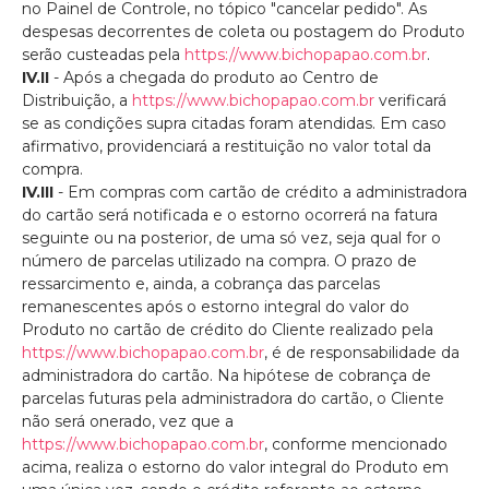
no Painel de Controle, no tópico "cancelar pedido". As
despesas decorrentes de coleta ou postagem do Produto
serão custeadas pela
https://www.bichopapao.com.br
.
IV.II
- Após a chegada do produto ao Centro de
Distribuição, a
https://www.bichopapao.com.br
verificará
se as condições supra citadas foram atendidas. Em caso
afirmativo, providenciará a restituição no valor total da
compra.
IV.III
- Em compras com cartão de crédito a administradora
do cartão será notificada e o estorno ocorrerá na fatura
seguinte ou na posterior, de uma só vez, seja qual for o
número de parcelas utilizado na compra. O prazo de
ressarcimento e, ainda, a cobrança das parcelas
remanescentes após o estorno integral do valor do
Produto no cartão de crédito do Cliente realizado pela
https://www.bichopapao.com.br
, é de responsabilidade da
administradora do cartão. Na hipótese de cobrança de
parcelas futuras pela administradora do cartão, o Cliente
não será onerado, vez que a
https://www.bichopapao.com.br
, conforme mencionado
acima, realiza o estorno do valor integral do Produto em