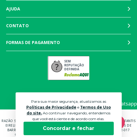
AJUDA
CONTATO
FORMAS DE PAGAMENTO
SEM
REPUTAÇÃO
DEFINIDA
Para sua maior segurança, atualizamos as
Políticas de Privacidade
e
Termos de Uso
do site.
Ao continuar navegando, entendemos
que você está ciente e de acordo com elas.
RAZÃO SOCIAL: MARTINS PANTALEÃO COMÉRCIO DE MÓVEIS E ROUPAS INFANTIS
EIRELI EPP CNPJ: 04.591.672/0001-70 ENDEREÇO: RUA ANTÔNIO CARLOS DE
Concordar e fechar
BARROS BRUNI, 232, QUADRA B LOTE 14 SOROCABA - SP - CEP: 18052-017
© 2021 LOJAS BICHO PAPÃO. TODOS OS DIREITOS RESERVADOS.