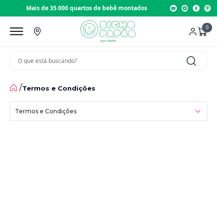
Mais de 35.000 quartos de bebê montados
0
Quem Somos
/
Termos e Condições
Nossas lojas
Termos e Condições
Política de Privacidade
Troca e Devoluções
Contato
Dúvidas Frequentes