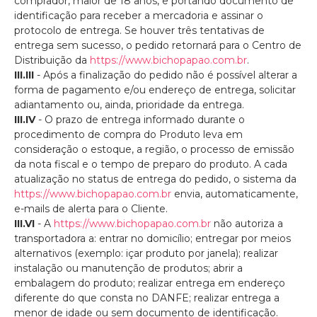
comprador, maior de 18 anos, e portando documento de
identificação para receber a mercadoria e assinar o
protocolo de entrega. Se houver três tentativas de
entrega sem sucesso, o pedido retornará para o Centro de
Distribuição da
https://www.bichopapao.com.br
.
III.III
- Após a finalização do pedido não é possível alterar a
forma de pagamento e/ou endereço de entrega, solicitar
adiantamento ou, ainda, prioridade da entrega.
III.IV
- O prazo de entrega informado durante o
procedimento de compra do Produto leva em
consideração o estoque, a região, o processo de emissão
da nota fiscal e o tempo de preparo do produto. A cada
atualização no status de entrega do pedido, o sistema da
https://www.bichopapao.com.br
envia, automaticamente,
e-mails de alerta para o Cliente.
III.VI
- A
https://www.bichopapao.com.br
não autoriza a
transportadora a: entrar no domicílio; entregar por meios
alternativos (exemplo: içar produto por janela); realizar
instalação ou manutenção de produtos; abrir a
embalagem do produto; realizar entrega em endereço
diferente do que consta no DANFE; realizar entrega a
menor de idade ou sem documento de identificação.