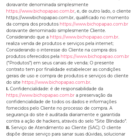
doravante denominada simplesmente
https://www.bichopapao.com.br
, e, de outro lado, o cliente
https://wwwbichopapao.com.br, qualificado no momento
da compra dos produtos
https://www.bichopapao.com.br
doravante denominado simplesmente Cliente.
Considerando que a
https://www.bichopapao.com.br
.
realiza venda de produtos e serviços pela internet;
Considerando o interesse do Cliente na compra dos
produtos oferecidos pela
https://www.bichopapao.com.br
("Produtos") em seus canais de venda; O presente
contrato tem por finalidade estabelecer as condições
gerais de uso e compra de produtos e serviços do cliente
do site
https://www.bichopapao.com.br
.
I.
Confidencialidade: é de responsabilidade da
https://www.bichopapao.com.br
a preservação da
confidencialidade de todos os dados e informações
fornecidos pelo Cliente no processo de compra. A
segurança do site é auditada diariamente e garantida
contra a ação de hackers, através do selo "Site Blindado".
II.
Serviço de Atendimento ao Cliente (SAC): O cliente
dispõe desse serviço para sanar suas dúvidas, solucionar