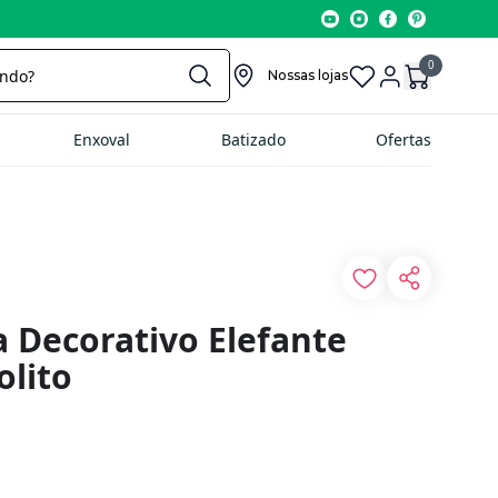
0
Nossas lojas
Enxoval
Batizado
Ofertas
a Decorativo Elefante
olito