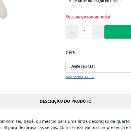
em até
6x
de
R$ 111,50
no cartão
Formas de pagamento
CEP:
Não sei meu CEP
DESCRIÇÃO DO PRODUTO
car com seu bebê, ou mesmo para uma linda decoração de quarto s
pecial para desbravar as selvas. Com certeza vai marcar presença