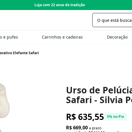
Loja com 22 anos de tradição
s e pufes
Carrinhos e cadeiras
Decoração
orativo Elefante Safari
Urso de Pelúci
Safari - Silvia P
R$ 635,55
5% no Pix
R$ 669,00
a prazo