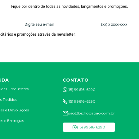
Fique por dentro de todas as novidades, lançamentos e promoções.
citários e promoções através da newsletter.
UDA
CONTATO
idas Frequentes
(15) 99616-6290
s Pedidos
(15) 99616-6290
as e Devoluções
sac@bichopapao.com.br
es e Entregas
(15) 99616-6290