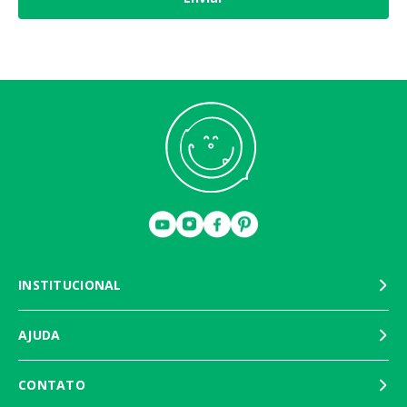
ALTURA: 49 cm
LARGURA: 25 cm
PROFUNDIDADE: 15 cm
ALTURA SENTADO: 32 cm
PESO APROXIMADO: 0,650 Kg
PELÚCIA: 100% poliéster
ENCHIMENTO: 100% poliéster
Certificado de Segurança: BRICS: 006369/2022 BRICS - BRI - 4 Portaria
INMETRO nº 302 de 12/07/2021 (NBR NM 300-1, NBR NM 300-3, NBR NM
16040)
Nossos produtos são acreditados em segurança de brinquedos pelos
órgãos competentes, garantindo a integridade física e psíquica de quem
os manuseia.
INSTITUCIONAL
AJUDA
CONTATO