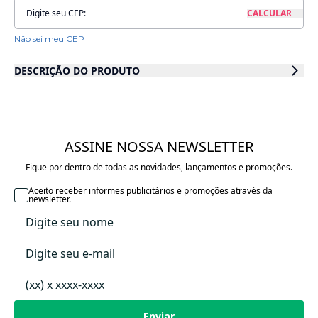
Não sei meu CEP
DESCRIÇÃO DO PRODUTO
Um sonho esta ursinha de pelúcia com vestido delicado cheio de
brilhinhos encantadores. O bolo é tão delicado com cores suaves color
candies. Quem resiste a tanta doçura?? Imagine compondo uma mesa de
docinhos na festa de chá de bebê ou na decoração alegre de um quarto
de bebê nesses tons?
ASSINE NOSSA NEWSLETTER
Fique por dentro de todas as novidades, lançamentos e promoções.
Ursinha com vestido em estampa exclusiva de nossa marca para que
nossas clientes tenham um produto diferenciado e original. Seu vestido
Aceito receber informes publicitários e promoções através da
estampado com bolinhos e gola em pelinhos, delicada e perfeita para
newsletter.
deixar as mesas das festas infantis mais doces e divertidas.
Desenvolvida dentro dos padrões de segurança de brinquedos exigidos
pelas normas técnicas brasileiras e acreditado pelos órgãos
competentes, garantindo um produto seguro para todas as crianças a
partir de 3 meses.
Suporte que a mantém em pé vendido separadamente.
Enviar