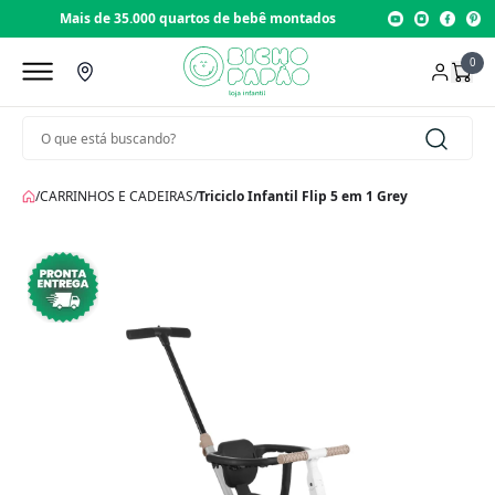
Mais de 35.000 quartos de bebê montados
Loja 
0
/
CARRINHOS E CADEIRAS
/
Triciclo Infantil Flip 5 em 1 Grey