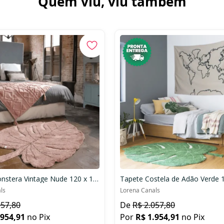
Quem viu, viu tambem
Tapete Monstera Vintage Nude 120 x 180 cm
ls
Lorena Canals
057,80
R$ 2.057,80
.954,91
no Pix
R$ 1.954,91
no Pix