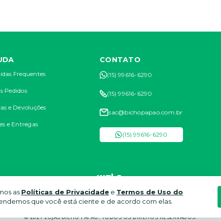
UDA
CONTATO
idas Frequentes
(15) 99616-6290
s Pedidos
(15) 99616-6290
as e Devoluções
sac@bichopapao.com.br
es e Entregas
(15) 99616-6290
amos as
Políticas de Privacidade
e
Termos de Uso do
endemos que você está ciente e de acordo com elas.
TIS EIRELI EPP CNPJ: 04.591.672/0001-70 ENDEREÇO: RUA ANTÔNIO CARLOS DE 
© 2021 LOJAS BICHO PAPÃO. TODOS OS DIREITOS RESERVADOS.