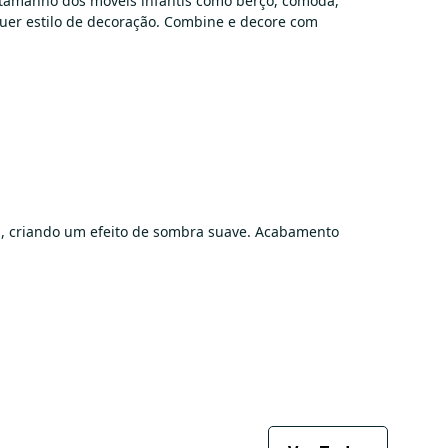
o tamanho dos moveis infantis como berço, comoda,
quer estilo de decoração. Combine e decore com
al, criando um efeito de sombra suave. Acabamento