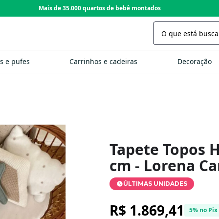
Loja com 22 anos de tradição
s e pufes
Carrinhos e cadeiras
Decoração
Tapete Topos H
cm - Lorena Ca
ÚLTIMAS UNIDADES
R$ 1.869,41
5% no Pix