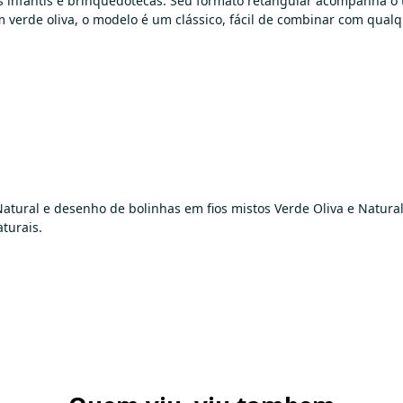
tos infantis e brinquedotecas. Seu formato retangular acompanha 
m verde oliva, o modelo é um clássico, fácil de combinar com qual
atural e desenho de bolinhas em fios mistos Verde Oliva e Natur
aturais.