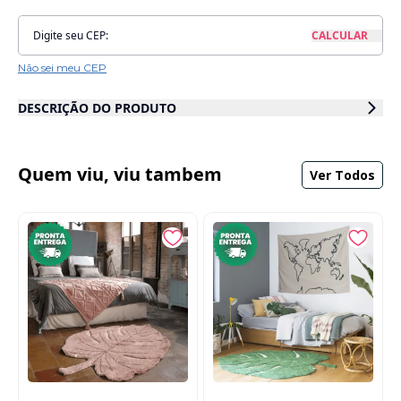
Não sei meu CEP
DESCRIÇÃO DO PRODUTO
O tapete Tropical Verde é perfeito para ambientes moderno-rústicos.
Com base no algodão natural e desenho de folhas verde e verde claro, a
peça pode ser facilmente combinada em ambientes infantis, como
Quem viu, viu tambem
Ver Todos
quartos e brinquedotecas, assim como salas, quartos, cozinhas,
escritórios e varandas. Combine e decore com outros produtos da linha!
Tamanho: 140 x 200 cm
Cor: Verde
Materiais: Algodão natural
Peso: 5.500kg
Dimensões das embalagem: 66 × 44 × 13 cm
Dimensões do produto: 140 x 200 cm
Tapete retangular com base algodão natural e desenhos de plantas em