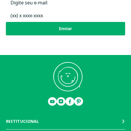
Durante os primeiros dias, é aconselhável escovar o tapete na direção do
plush e, em seguida, recomenda-se usar o aspirador de pó.
Ao encontrar fios longos ou soltos, corte-os usando uma tesoura. Nunca
puxe um fio.
Enviar
Mantenha longe de fogo.
Imagens meramente ilustrativas. Itens decorativos presentes nas
imagens não acompanham o produto.
INSTITUCIONAL