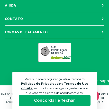
AJUDA
CONTATO
FORMAS DE PAGAMENTO
SEM
REPUTAÇÃO
DEFINIDA
Para sua maior segurança, atualizamos as
Políticas de Privacidade
e
Termos de Uso
do site.
Ao continuar navegando, entendemos
que você está ciente e de acordo com elas.
RAZÃO SOCIAL: MARTINS PANTALEÃO COMÉRCIO DE MÓVEIS E ROUPAS INFANTIS
EIRELI EPP CNPJ: 04.591.672/0001-70 ENDEREÇO: RUA ANTÔNIO CARLOS DE
Concordar e fechar
BARROS BRUNI, 232, QUADRA B LOTE 14 SOROCABA - SP - CEP: 18052-017
© 2021 LOJAS BICHO PAPÃO. TODOS OS DIREITOS RESERVADOS.