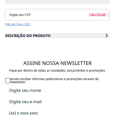
Não sei meu CEP
DESCRIÇÃO DO PRODUTO
Tapete lavável inspirado num padrão de pistas largas e estreitas. O
tapete alterna diferentes alturas de pelos, sendo pelos altos na cor
natural combinado com os extra curtos nas cores contrastantes de
Vintage Nude, Honey e Dark Olive.
ASSINE NOSSA NEWSLETTER
Tamanho: 140 x 200 cm
Fique por dentro de todas as novidades, lançamentos e promoções.
Cor:
Aceito receber informes publicitários e promoções através da
Rosa
newsletter.
Materiais:
Algodão natural
Peso:
6.200kg
Especificações do produto
Tapete lavável inspirado num padrão de pistas largas e estreitas. O