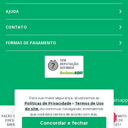
AJUDA
CONTATO
FORMAS DE PAGAMENTO
SEM
REPUTAÇÃO
DEFINIDA
Para sua maior segurança, atualizamos as
Políticas de Privacidade
e
Termos de Uso
do site.
Ao continuar navegando, entendemos
que você está ciente e de acordo com elas.
RAZÃO SOCIAL: MARTINS PANTALEÃO COMÉRCIO DE MÓVEIS E ROUPAS INFANTIS
EIRELI EPP CNPJ: 04.591.672/0001-70 ENDEREÇO: RUA ANTÔNIO CARLOS DE
Concordar e fechar
BARROS BRUNI, 232, QUADRA B LOTE 14 SOROCABA - SP - CEP: 18052-017