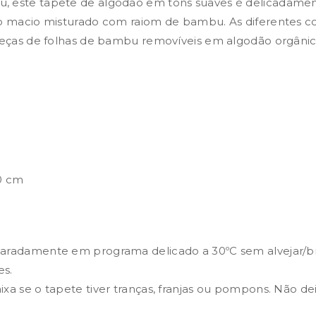
u, este tapete de algodão em tons suaves é delicada
ão macio misturado com raiom de bambu. As diferentes co
 peças de folhas de bambu removíveis em algodão orgânic
.0 cm
paradamente em programa delicado a 30ºC sem alvejar/b
es.
xa se o tapete tiver tranças, franjas ou pompons. Não d