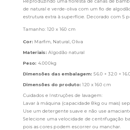
Reproduzindo uma floresta de canas de bamb
de natural e verde-oliva com um fio de algod
estrutura extra à superfície. Decorado com 5
Tamanho: 120 x 160 cm
Cor:
Marfim, Natural, Oliva
Materiais:
Algodão natural
Peso:
4.000kg
Dimensões das embalagem:
56.0 × 32.0 × 16
Dimensões do produto:
120 x 160 cm
Cuidados e Instruções de lavagem:
Lavar à máquina (capacidade 8kg ou mais) se
Use um detergente suave e não use amaciant
Selecione uma velocidade de centrifugação bai
pois as cores podem escorrer ou manchar.