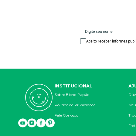
Aceito receber informes publi
INSTITUCIONAL
AJ
Sobre Bicho Papão
Dúv
Política de Privacidade
Meu
Fale Conosco
Troc
Fret