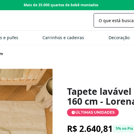
Loja com 22 anos de tradição
s e pufes
Carrinhos e cadeiras
Decoração
cm
Tapete lavável
160 cm - Loren
ÚLTIMAS UNIDADES
R$ 2.640,81
5% no Pix