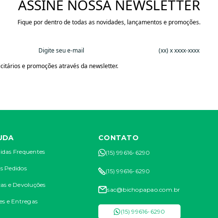
ASSINE NOSSA NEWSLETTER
Fique por dentro de todas as novidades, lançamentos e promoções.
citários e promoções através da newsletter.
UDA
CONTATO
idas Frequentes
(15) 99616-6290
s Pedidos
(15) 99616-6290
as e Devoluções
sac@bichopapao.com.br
es e Entregas
(15) 99616-6290