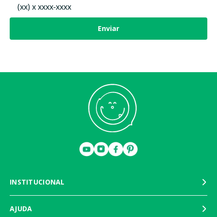
Evitar secar ao sol.
Enviar
Não se preocupe se aparecerem fiapos, são resíduo das fibras ao cortar
o algodão.
Durante os primeiros dias, é aconselhável escovar o tapete na direção
do plush e, em seguida, recomenda-se usar o aspirador de pó.
Ao encontrar fios longos ou soltos, corte-os usando uma tesoura. Nunca
puxe um fio.
Mantenha longe de fogo.
INSTITUCIONAL
AJUDA