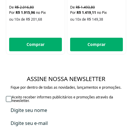
máquina.
R$ 2.016,80
R$ 1.493,80
Certificações ISO 9001, ISO 14001, ISO 18001.
R$ 1.915,96
no Pix
R$ 1.419,11
no Pix
ou 10x de R$ 201,68
ou 10x de R$ 149,38
Tamanho: 120 Ø cm
Cuidados e Instruções de lavagem:
PRODUTO DELICADO – POSSUI POMPOMS EM SUA EXTREMIDADE.
Comprar
Comprar
Lavar separadamente em máquina usando saco de roupas delicadas,
selecionando o ciclo delicado a no máximo 30ºC.
Use sabão neutro e não use amaciante e alvejante.
ASSINE NOSSA NEWSLETTER
Retirar da máquina de lavar roupa assim que o ciclo terminar.
Fique por dentro de todas as novidades, lançamentos e promoções.
Não deixe o produto úmido em máquina pois a umidade pode danificar
as cores.
Aceito receber informes publicitários e promoções através da
newsletter.
Não deixe de molho.
Um pouco de cor poderá sair nas primeiras lavagem.
Secar em secadora a baixa temperatura caso necessário.