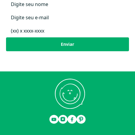
Cor:
Azul Vintage, Colorido
Materiais:
Algodão natural
Peso:
Enviar
3.900kg
Dimensões do produto:
120 x 160 cm
Tapete retangular com base natural com triângulos, linhas em zigzag e
bolinhas em tom de amarelo, cinza, azul vintage e preto. Franjas nas
extremidades.
Feito à mão. Tintas naturais. 100% algodão orgânico. Lavável em
máquina.
Certificações ISO 9001, ISO 14001, ISO 18001
PRODUTO DELICADO – POSSUI FRANJAS EM SUA EXTREMIDADE.
Lavar separadamente em máquina usando saco de roupas delicadas,