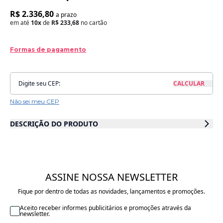
R$ 2.336,80
a prazo
em até
10x
de
R$ 233,68
no cartão
Formas de pagamento
Não sei meu CEP
DESCRIÇÃO DO PRODUTO
O Tapete lavável Azteca Azul Vintage é ideal para quartos infantis e
brinquedotecas. Seu formato retangular acompanha o tamanho dos
moveis infantis como berço, cômoda, poltrona e cama. Inspirado nas
pinturas incas, a peça tem a base na cor de algodão natural e desenhos
de losangos, linhas, bolinhas e triângulos nas cores preto, mostarda, azul
ASSINE NOSSA NEWSLETTER
vintage e cinza perolado. Combina com decoração moderna, moveis
Fique por dentro de todas as novidades, lançamentos e promoções.
pretos e em madeira escura. Combine e decore com outros produtos da
linha!
Aceito receber informes publicitários e promoções através da
newsletter.
Tamanho: 120 x 160 cm