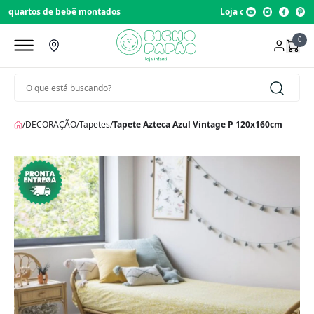
Loja com 22 anos de tradição
0
/
DECORAÇÃO
/
Tapetes
/
Tapete Azteca Azul Vintage P 120x160cm