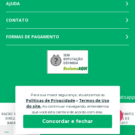
AJUDA
CONTATO
FORMAS DE PAGAMENTO
SEM
REPUTAÇÃO
DEFINIDA
Para sua maior segurança, atualizamos as
Políticas de Privacidade
e
Termos de Uso
do site.
Ao continuar navegando, entendemos
que você está ciente e de acordo com elas.
RAZÃO SOCIAL: MARTINS PANTALEÃO COMÉRCIO DE MÓVEIS E ROUPAS INFANTIS
EIRELI EPP CNPJ: 04.591.672/0001-70 ENDEREÇO: RUA ANTÔNIO CARLOS DE
Concordar e fechar
BARROS BRUNI, 232, QUADRA B LOTE 14 SOROCABA - SP - CEP: 18052-017
© 2021 LOJAS BICHO PAPÃO. TODOS OS DIREITOS RESERVADOS.
COMPRAR