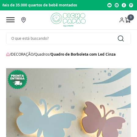
Loja com 22 anos de tradição
0
/
DECORAÇÃO
/
Quadros
/
Quadro de Borboleta com Led Cinza