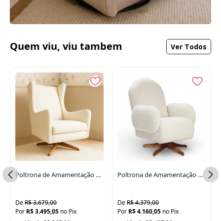
Quem viu, viu tambem
Ver Todos
100A
Poltrona de Amamentação Fox Giro e Balanço com Pés de Madeira Tecido Bouclê
Poltrona de Amamentação Curve Giro + Balanço em Madeira Tecido Bouclê
R$ 3.679,00
R$ 4.379,00
R$ 3.495,05
no Pix
R$ 4.160,05
no Pix