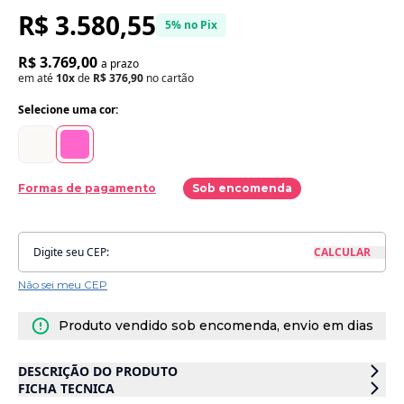
R$ 3.580,55
5% no Pix
R$ 3.769,00
a prazo
em até
10x
de
R$ 376,90
no cartão
Selecione uma cor:
Formas de pagamento
Sob encomenda
Não sei meu CEP
Produto vendido sob encomenda, envio em dias
DESCRIÇÃO DO PRODUTO
FICHA TECNICA
A
Poltrona Flow
foi desenvolvida para oferecer uma experiência única