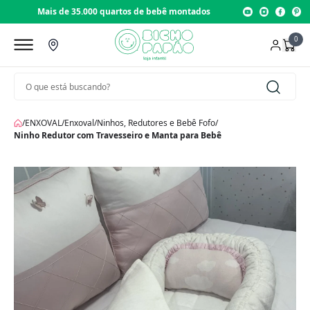
 35.000 quartos de bebê montados
Loja com 22 anos 
0
/
ENXOVAL
/
Enxoval
/
Ninhos, Redutores e Bebê Fofo
/
Ninho Redutor com Travesseiro e Manta para Bebê