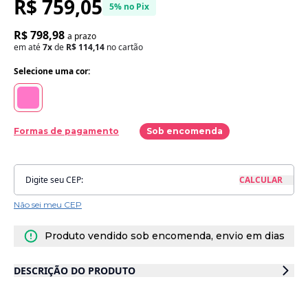
R$ 759,05
5% no Pix
R$ 798,98
a prazo
em até
7x
de
R$ 114,14
no cartão
Selecione uma cor:
Formas de pagamento
Sob encomenda
Não sei meu CEP
Produto vendido sob encomenda, envio em dias
DESCRIÇÃO DO PRODUTO
O Ninho Redutor com Travesseiro em malha é um item essencial no
enxoval do bebê! Projetado com todo cuidado e carinho, ele protege e