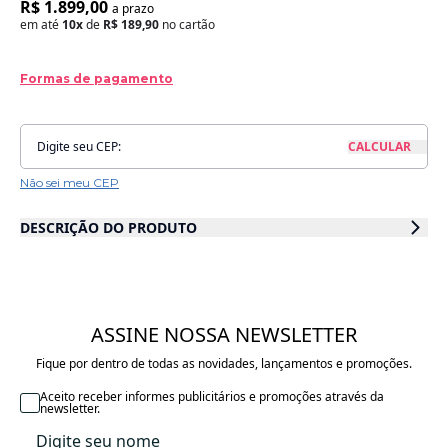
R$ 1.899,00
a prazo
em até
10x
de
R$ 189,90
no cartão
Formas de pagamento
Não sei meu CEP
DESCRIÇÃO DO PRODUTO
Moisés Sense Maxi-Cosi – Conforto Inteligente, Design Premium e
Tecnologia para os Primeiros Meses
O Moisés Sense Maxi-Cosi foi desenvolvido para proporcionar conforto
absoluto, segurança e bem-estar desde o nascimento, combinando
ASSINE NOSSA NEWSLETTER
tecnologia avançada, design contemporâneo e materiais sustentáveis.
Fique por dentro de todas as novidades, lançamentos e promoções.
Ideal para famílias que valorizam praticidade e sofisticação, o Sense
Aceito receber informes publicitários e promoções através da
oferece um ambiente acolhedor tanto para o descanso em casa quanto
newsletter.
para passeios, sendo perfeito para a rotina moderna.