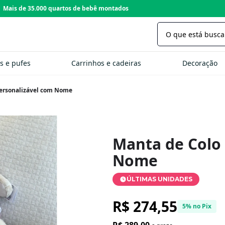
Loja com 22 anos de tradição
s e pufes
Carrinhos e cadeiras
Decoração
Personalizável com Nome
Manta de Colo
Nome
ÚLTIMAS UNIDADES
R$ 274,55
5% no Pix