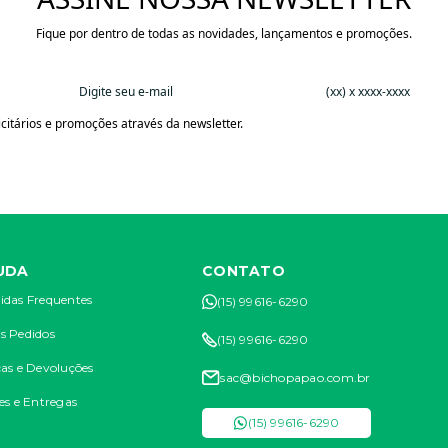
Fique por dentro de todas as novidades, lançamentos e promoções.
citários e promoções através da newsletter.
UDA
CONTATO
idas Frequentes
(15) 99616-6290
s Pedidos
(15) 99616-6290
as e Devoluções
sac@bichopapao.com.br
es e Entregas
(15) 99616-6290