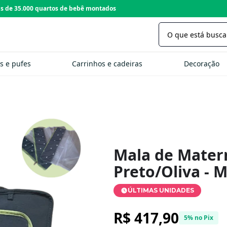
Loja com 22 anos de tradição
s e pufes
Carrinhos e cadeiras
Decoração
Mala de Mater
Preto/Oliva - 
ÚLTIMAS UNIDADES
R$ 417,90
5% no Pix