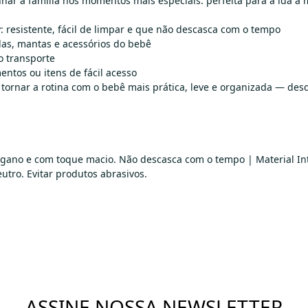
har a família nos momentos mais especiais: perfeita para a ida à
: resistente, fácil de limpar e que não descasca com o tempo
das, mantas e acessórios do bebê
o transporte
entos ou itens de fácil acesso
ornar a rotina com o bebê mais prática, leve e organizada — desd
, vegano e com toque macio. Não descasca com o tempo | Material I
tro. Evitar produtos abrasivos.
ASSINE NOSSA NEWSLETTER