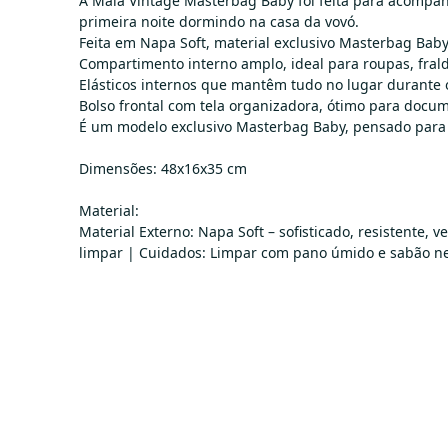
A Mala Vintage Masterbag Baby foi feita para acompan
primeira noite dormindo na casa da vovó.
Feita em Napa Soft, material exclusivo Masterbag Baby
Compartimento interno amplo, ideal para roupas, fral
Elásticos internos que mantêm tudo no lugar durante 
Bolso frontal com tela organizadora, ótimo para docum
É um modelo exclusivo Masterbag Baby, pensado para t
Dimensões: 48x16x35 cm
Material:
Material Externo: Napa Soft – sofisticado, resistente
limpar | Cuidados: Limpar com pano úmido e sabão neu