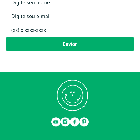
consciente.
A abertura com botões de pressão facilita as trocas ao longo do dia,
enquanto a gola estruturada traz um acabamento mais elegante,
perfeito para ocasiões especiais ou para compor looks refinados no dia a
dia.
Uma peça essencial para quem valoriza qualidade, design e bem-estar
Enviar
desde os primeiros meses.
Destaques do Produto:
Algodão egípcio premium: toque macio e alta durabilidade
Tecido respirável e delicado para recém-nascidos
Produção sustentável e ecologicamente responsável
Fechamento com botões de pressão: praticidade nas trocas
Gola com bordado e acabamento sofisticado
Ideal para enxoval de bebê premium
Medidas (Tamanho PM):
Corpo inteiro: 37 cm
Cavalo: 15 cm
Perna: 12 cm
Braço: 15,5 cm
Indicação: Perfeito para recém-nascidos e primeiros meses,