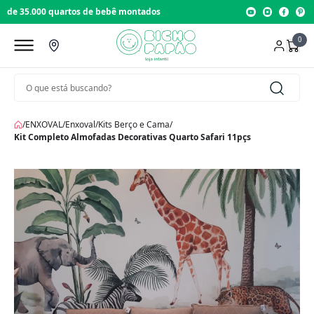
Loja com 22 anos de tradição
0
/
ENXOVAL
/
Enxoval
/
Kits Berço e Cama
/
Kit Completo Almofadas Decorativas Quarto Safari 11pçs