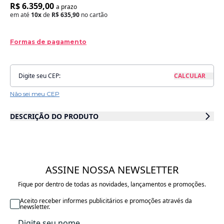
R$ 6.359,00
a prazo
em até
10x
de
R$ 635,90
no cartão
Formas de pagamento
Não sei meu CEP
DESCRIÇÃO DO PRODUTO
Transforme o quarto dos pequenos em um verdadeiro refúgio de
aventuras com o nosso encantador Kit de Almofadas Safari. Composto
por 11 peças e uma colcha com acabamento em matelassê, o conjunto
une conforto, funcionalidade e um visual lúdico inspirado na natureza e
nos animais da savana.
ASSINE NOSSA NEWSLETTER
Fique por dentro de todas as novidades, lançamentos e promoções.
Composição do Kit:
Aceito receber informes publicitários e promoções através da
3 Almofadas de Encosto – Medidas: 63x50cm cada
newsletter.
Oferecem apoio confortável com toque macio e acabamento elegante
em matelassê.