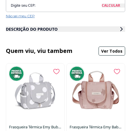
Não sei meu CEP
DESCRIÇÃO DO PRODUTO
A Frasqueira Térmica Vicky Safari Verde foi pensada para acompanhar
as mamães em todas as fases — desde os primeiros passeios até a
introdução alimentar. Moderna, funcional e com o toque delicado da linha
Quem viu, viu tambem
Ver Todos
Safari Masterbag Baby, ela é perfeita para levar tudo o que o bebê
precisa com estilo e praticidade.
Com dois compartimentos independentes, a frasqueira oferece
organização inteligente: o primeiro é ideal para trocas de fraldas e
roupinhas, enquanto o segundo conta com revestimento térmico, que
mantém os alimentos quentes por até 1 hora e os frios por até 3 horas.
Feita em poliéster dublado com algodão, a parte externa é resistente e
elegante, enquanto o forro em PVC emborrachado facilita a limpeza.
Possui alça tiracolo ajustável, alça de mão e acompanha porta-chupeta,
garantindo conforto e praticidade no dia a dia.
Diferenciais
Frasqueira Térmica Emy Bubbles Cinza
Frasqueira Térmica Emy Baby Estrelas Rosê
Dois compartimentos separados para melhor organização