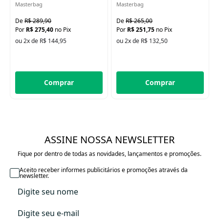
Espaço térmico com isolamento térmico de alta eficiência
Masterbag
Masterbag
Mantém alimentos quentes por até 1h e frios por até 3h
Forro emborrachado para fácil higienização
R$ 289,90
R$ 265,00
Alça tiracolo ajustável e alça de mão
R$ 275,40
no Pix
R$ 251,75
no Pix
Design delicado Safari Verde, moderno e unissex
ou 2x de R$ 144,95
ou 2x de R$ 132,50
Produto original Masterbag Baby, sinônimo de qualidade e bom gosto
Especificações Técnicas
Dimensões: 31 cm (L) × 21 cm (A) × 14 cm (P)
Material Externo: 100% Poliéster com dublagem em algodão
Comprar
Comprar
Material Interno: PVC emborrachado térmico
Acompanha: Alça tiracolo, alça de mão e porta-chupeta
Marca: Masterbag Baby
Garantia: 3 meses contra defeitos de fabricação
Compacta, charmosa e super funcional, a Frasqueira Vicky Safari Verde é
ASSINE NOSSA NEWSLETTER
ideal para mamães que desejam unir organização, estilo e praticidade
em um único acessório.
Fique por dentro de todas as novidades, lançamentos e promoções.
Aceito receber informes publicitários e promoções através da
newsletter.