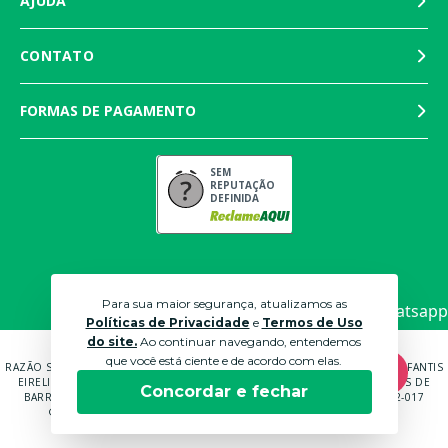
AJUDA
CONTATO
FORMAS DE PAGAMENTO
SEM
REPUTAÇÃO
DEFINIDA
Para sua maior segurança, atualizamos as
Políticas de Privacidade
e
Termos de Uso
do site.
Ao continuar navegando, entendemos
que você está ciente e de acordo com elas.
RAZÃO SOCIAL: MARTINS PANTALEÃO COMÉRCIO DE MÓVEIS E ROUPAS INFANTIS
EIRELI EPP CNPJ: 04.591.672/0001-70 ENDEREÇO: RUA ANTÔNIO CARLOS DE
Concordar e fechar
BARROS BRUNI, 232, QUADRA B LOTE 14 SOROCABA - SP - CEP: 18052-017
© 2021 LOJAS BICHO PAPÃO. TODOS OS DIREITOS RESERVADOS.