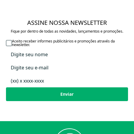
Feito em Suedine Algodão Egípcio
O Cueiro pode ser usado por diversas maneiras: Como uma manta mais
leve, pois ela é pequena e fácil de carregar na bolsa, para cobrir na hora
ASSINE NOSSA NEWSLETTER
de amamentar, forrar algum lugar para o bebê deitar, pode ser usada
Fique por dentro de todas as novidades, lançamentos e promoções.
como lençol para o carrinho, para enrolar o bebê para se acalmar.
Aceito receber informes publicitários e promoções através da
Lavagem á máquina, secagem varal.
newsletter.
Tamanho Único - 75 X 85
Enviar