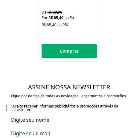
canudo em silicone, livres de BPA e ftalatos.
Praticidade no dia a dia:
fácil de desmontar e limpar, perfeito para
R$ 89,90
casa, passeios e escola.
R$ 85,40
no Pix
R$ 85,40 no PIX
Especificações Técnicas
Capacidade:
300 ml
Medidas aproximadas:
14 x 11 cm
Material:
Polipropileno (PP) e Silicone (livre de BPA e ftalatos)
Comprar
Idade recomendada:
+6 meses
ASSINE NOSSA NEWSLETTER
Fique por dentro de todas as novidades, lançamentos e promoções.
Aceito receber informes publicitários e promoções através da
newsletter.