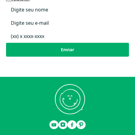
Compacto e prático de carregar, pois é dobrável!
Maior conforto;
Toque macio do algodão;
Praticidade;
Capa removível para lavagem;
Compacto para levar para todo lugar.
Enviar
Medidas:
Aberto: 1,16 m X 0,60 m X 0,03 m
Fechado (dobrado): 0,60 m x 0,30 m x 0,13 m
Densidade D16
Material frente: Suedine algodão egípcio
Composição: 100% algodão
Material interno: Manta Acrílica D16
Composição: 100% Poliéster
Material costas: Suedine algodão egípcio
Composição: 100% algodão
Comprimento: 116 cm
Largura: 60 cm
Lavagem à maquina (NÃO PASSAR FERRO)
Secagem varal (não usar secadora)