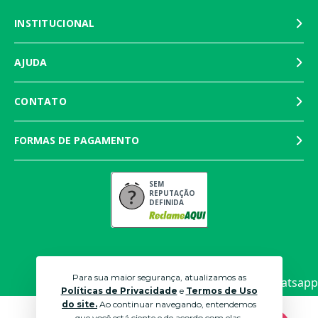
Onde usar: Para deixar o berço muito mais confortável e para
ser levado para todos os lugares.
INSTITUCIONAL
AJUDA
CONTATO
FORMAS DE PAGAMENTO
SEM
REPUTAÇÃO
DEFINIDA
Para sua maior segurança, atualizamos as
Políticas de Privacidade
e
Termos de Uso
do site.
Ao continuar navegando, entendemos
que você está ciente e de acordo com elas.