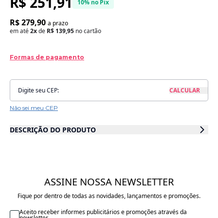
R$ 251,91
10% no Pix
R$ 279,90
a prazo
em até
2x
de
R$ 139,95
no cartão
Formas de pagamento
Não sei meu CEP
DESCRIÇÃO DO PRODUTO
Uma forma de dar mais conforto e aconchego ao seu bebê!
Com o colchonete, a criança pode ter muito mais conforto, tanto
em berço tipo chiqueirinho como ao ar livre, para um pique-
nique por exemplo.
ASSINE NOSSA NEWSLETTER
Feito em malha com espumas forradas de 3 cm com D16 que
saem para lavagem. Ele é dobrável e compacto, especialmente
Fique por dentro de todas as novidades, lançamentos e promoções.
para deixar o berço muito mais confortável. Capa retirável para
lavar.
É fácil de colocar e retirar, fácil de lavar e fácil de
Aceito receber informes publicitários e promoções através da
newsletter.
transportar.