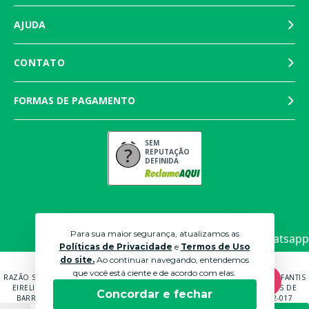
AJUDA
CONTATO
FORMAS DE PAGAMENTO
SEM
REPUTAÇÃO
DEFINIDA
Para sua maior segurança, atualizamos as
Políticas de Privacidade
e
Termos de Uso
do site.
Ao continuar navegando, entendemos
que você está ciente e de acordo com elas.
RAZÃO SOCIAL: MARTINS PANTALEÃO COMÉRCIO DE MÓVEIS E ROUPAS INFANTIS
EIRELI EPP CNPJ: 04.591.672/0001-70 ENDEREÇO: RUA ANTÔNIO CARLOS DE
Concordar e fechar
BARROS BRUNI, 232, QUADRA B LOTE 14 SOROCABA - SP - CEP: 18052-017
© 2021 LOJAS BICHO PAPÃO. TODOS OS DIREITOS RESERVADOS.