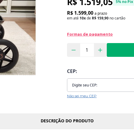
R$ 1.519,05
5% no Pix
R$ 1.599,00
a prazo
em até
10x
de
R$ 159,90
no cartão
Formas de pagamento
CEP:
Não sei meu CEP
DESCRIÇÃO DO PRODUTO