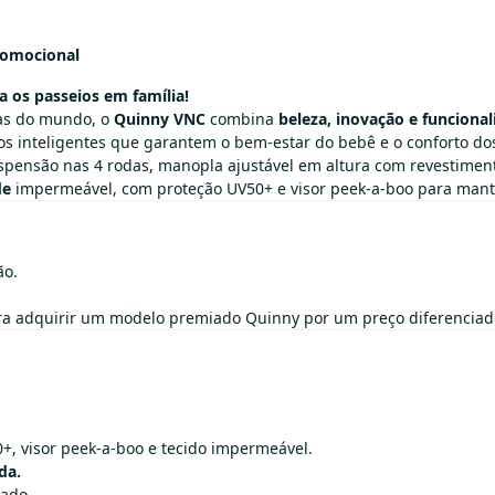
romocional
 os passeios em família!
tas do mundo, o
Quinny VNC
combina
beleza, inovação e funciona
sos inteligentes que garantem o bem-estar do bebê e o conforto dos
spensão nas 4 rodas, manopla ajustável em altura com revestiment
de
impermeável, com proteção UV50+ e visor peek-a-boo para mante
ão.
ra adquirir um modelo premiado Quinny por um preço diferenciad
+, visor peek-a-boo e tecido impermeável.
da.
zado.