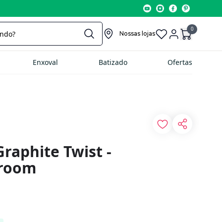
0
Nossas lojas
Enxoval
Batizado
Ofertas
raphite Twist -
wroom