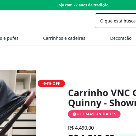
Loja com 22 anos de tradição
s e pufes
Carrinhos e cadeiras
Decoração
-64%
OFF
Carrinho VNC G
Quinny - Sho
ÚLTIMAS UNIDADES
R$ 4.490,00