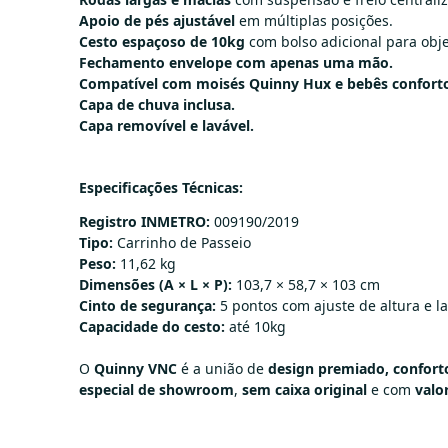
Apoio de pés ajustável
em múltiplas posições.
Cesto espaçoso de 10kg
com bolso adicional para obje
Fechamento envelope com apenas uma mão.
Compatível com moisés Quinny Hux e bebês conforto
Capa de chuva inclusa.
Capa removível e lavável.
Especificações Técnicas:
Registro INMETRO:
009190/2019
Tipo:
Carrinho de Passeio
Peso:
11,62 kg
Dimensões (A × L × P):
103,7 × 58,7 × 103 cm
Cinto de segurança:
5 pontos com ajuste de altura e l
Capacidade do cesto:
até 10kg
O
Quinny VNC
é a união de
design premiado, confort
especial de showroom
,
sem caixa original
e com
valo