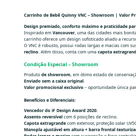
Carrinho de Bebê Quinny VNC – Showroom | Valor P
Design premiado, conforto máximo e praticidade para
Inspirado em
Vancouver
, uma das cidades mais boni
carrinho oferece um design sofisticado aliado a recur
O VNC é robusto, possui rodas largas e macias com su
reclino
. Além disso, conta com uma
capota extragran
Condição Especial – Showroom
Produto
de showroom
, em ótimo estado de conservaç
Enviado sem a caixa original
.
Valor promocional exclusivo
– oportunidade única pa
Benefícios e Diferenciais:
Vencedor do iF Design Award 2020
.
Assento reversível
com 6 posições de reclino.
Capota extragrande
com extensor, proteção solar UV50
Manopla ajustável em altura + barra frontal texturiza
Rodas largas e macias
com suspensão e freio centrali