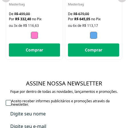
Acompanha:
Masterbag
Masterbag
Bolsos laterais térmicos
Trocador estampado
R$ 499,00
R$ 679,00
Porta chupeta estampado
R$ 332,40
no Pix
R$ 645,05
no Pix
Lenço
ou 3x de R$ 116,63
ou 6x de R$ 113,17
Alça tiracolo
Comprar
Comprar
ASSINE NOSSA NEWSLETTER
Fique por dentro de todas as novidades, lançamentos e promoções.
Aceito receber informes publicitários e promoções através da
newsletter.