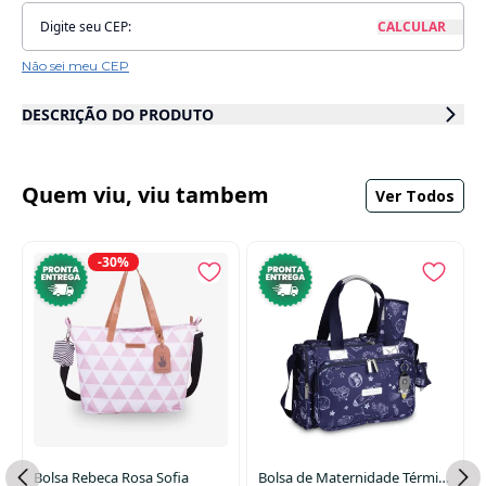
Não sei meu CEP
DESCRIÇÃO DO PRODUTO
Bolsa Térmica Anne - Masterbag
Para as mamães que buscam um modelo mais tradicional a Bolsa Anne
Quem viu, viu tambem
Ver Todos
é a nossa queridinha há mais de 14 anos. Ideal para os passeios longos
ela possui todos os acessórios e compartimentos que uma bolsa de
maternidade precisa. Seu espaço interno é amplo e é fechado com zíper
-30%
duplo, o que facilita a abertura quando o bebê está no colo.
Possui dois bolsos laterais térmicos para mamadeiras e um frontal com
bolsos organizadores para fraldas e acessórios de higiene. Acompanha
alça transversal, trocador e porta chupeta.
Coleção: Flora
REF: 11FLO210
Cor: Rose
Dimensões: 38 x 25 x 15 cm
Material externo: 100% Poliéster com dublagem em algodão
Material Interno: Emborrachado
Bolsa Rebeca Rosa Sofia
Bolsa de Maternidade Térmica Anne Astronauta Marinho