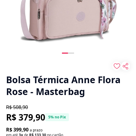
Bolsa Térmica Anne Flora
Rose - Masterbag
R$ 508,90
R$ 379,90
5% no Pix
R$ 399,90
a prazo
em até
3x
de
R$ 133,30
no cartão