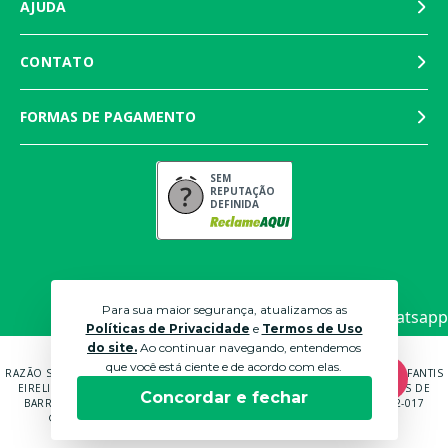
AJUDA
CONTATO
FORMAS DE PAGAMENTO
SEM
REPUTAÇÃO
DEFINIDA
Para sua maior segurança, atualizamos as
Políticas de Privacidade
e
Termos de Uso
do site.
Ao continuar navegando, entendemos
que você está ciente e de acordo com elas.
RAZÃO SOCIAL: MARTINS PANTALEÃO COMÉRCIO DE MÓVEIS E ROUPAS INFANTIS
EIRELI EPP CNPJ: 04.591.672/0001-70 ENDEREÇO: RUA ANTÔNIO CARLOS DE
Concordar e fechar
BARROS BRUNI, 232, QUADRA B LOTE 14 SOROCABA - SP - CEP: 18052-017
© 2021 LOJAS BICHO PAPÃO. TODOS OS DIREITOS RESERVADOS.