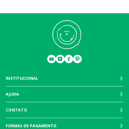
SOBRE A MARCA:
Uma empresa que se destina a fazer a vida de bebês, crianças e
também das mamães, mais prática e feliz. A büp baby é importadora e
distribuidora de produtos exclusivos, diferenciados e de primeira linha.
Na nossa seleção de produtos sempre consideramos a saúde, segurança
e conforto dos bebês, além do respeito à sustentabilidade e a
valorização da praticidade no uso dos produtos. Além da curadoria de
marcas, nossa marca própria cria desde brinquedos a roupas para
bebês e crianças, buscando trazer sempre o melhor para eles. Conheça
nossos produtos!
INSTITUCIONAL
AJUDA
CONTATO
FORMAS DE PAGAMENTO