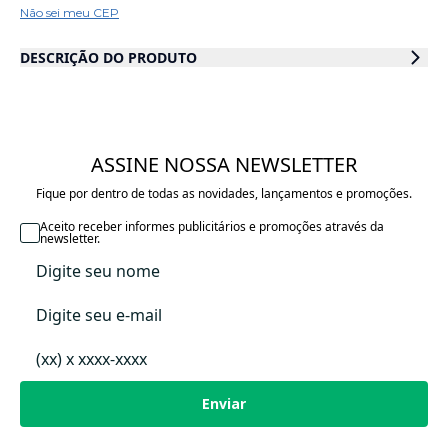
Não sei meu CEP
DESCRIÇÃO DO PRODUTO
A Almofada Lua Azul da Büp Baby é super macia e toque aveludado, que
traz aconchego dos nossos príncipes e princesas. Perfeita para a
decoração dos ambientes, com cores suaves, mantendo o charme e
elegância em qualquer ocasião.
ASSINE NOSSA NEWSLETTER
ESPECIFICAÇÕES:
Fique por dentro de todas as novidades, lançamentos e promoções.
- Recomendado para crianças de todas as idades a partir de 0 meses;
- Toque aveludado.
Aceito receber informes publicitários e promoções através da
newsletter.
COMPOSIÇÃO:
- Exterior 100% poliéster e enchimento 100% fibra de poliéster.
MEDIDAS:
- 43 x 36 x 11 cm.
LIMPEZA E MANUTENÇÃO:
- Aconselhamos lavar à mão. Caso use a máquina de lavar, indicamos
rotação leve e temperatura máxima de 30º;
Enviar
- Não limpar a seco;
- Não usar a secadora.