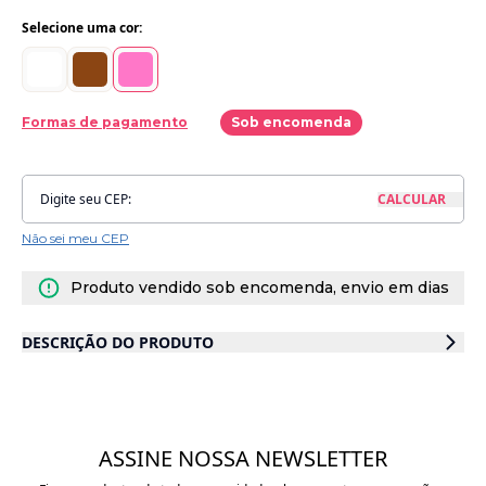
Selecione uma cor:
Formas de pagamento
Sob encomenda
Não sei meu CEP
Produto vendido sob encomenda, envio em dias
DESCRIÇÃO DO PRODUTO
A
Almofada Porquinho em Tricot
é o acessório perfeito para compor a
decoração de quarto infantil com tema fazenda
. Produzida de forma
100% artesanal
, é feita com
fios de algodão macios e
hipoalergênicos
, garantindo delicadeza, conforto e segurança para os
pequenos.
ASSINE NOSSA NEWSLETTER
Com seu
design lúdico de porquinho fofo
, ela traz charme e alegria