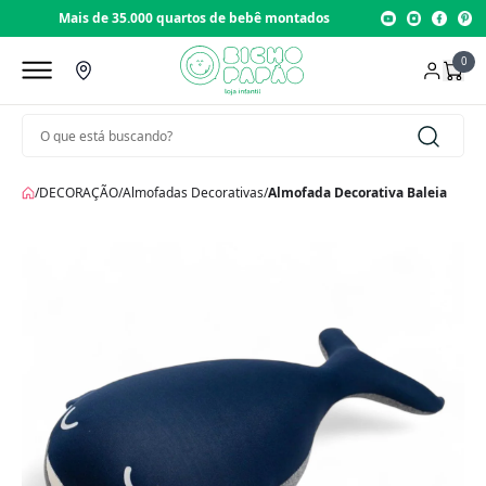
00 quartos de bebê montados
Loja com 22 anos de t
0
/
DECORAÇÃO
/
Almofadas Decorativas
/
Almofada Decorativa Baleia