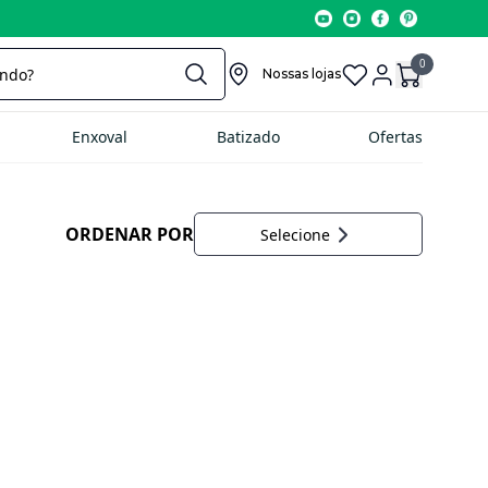
0
Nossas lojas
Enxoval
Batizado
Ofertas
ORDENAR POR
Selecione
Nome A-Z
Vendas
Menor Preço
Maior Preço
Data Lançamento