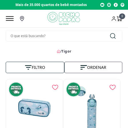
Mais de 35.000 quartos de bebê montados
Loja com
0
/
Tigor
FILTRO
ORDENAR
Nome A-Z
Vendas
Menor Preço
Maior Preço