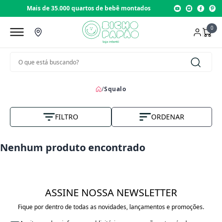
Mais de 35.000 quartos de bebê montados
0
/
Squalo
FILTRO
ORDENAR
Nome A-Z
Nenhum produto encontrado
Vendas
Menor Preço
ASSINE NOSSA NEWSLETTER
Maior Preço
Fique por dentro de todas as novidades, lançamentos e promoções.