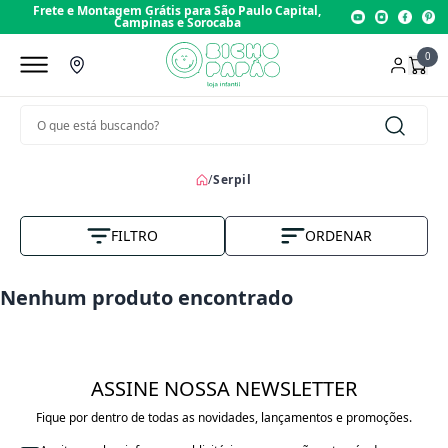
Frete e Montagem Grátis para São Paulo Capital,
Mais d
Campinas e Sorocaba
0
/
Serpil
FILTRO
ORDENAR
Nome A-Z
Nenhum produto encontrado
Vendas
Menor Preço
ASSINE NOSSA NEWSLETTER
Maior Preço
Fique por dentro de todas as novidades, lançamentos e promoções.