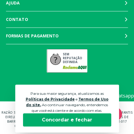
AJUDA
CONTATO
FORMAS DE PAGAMENTO
SEM
REPUTAÇÃO
DEFINIDA
Para sua maior segurança, atualizamos as
Políticas de Privacidade
e
Termos de Uso
do site.
Ao continuar navegando, entendemos
que você está ciente e de acordo com elas.
RAZÃO SOCIAL: MARTINS PANTALEÃO COMÉRCIO DE MÓVEIS E ROUPAS INFANTIS
EIRELI EPP CNPJ: 04.591.672/0001-70 ENDEREÇO: RUA ANTÔNIO CARLOS DE
Concordar e fechar
BARROS BRUNI, 232, QUADRA B LOTE 14 SOROCABA - SP - CEP: 18052-017
© 2021 LOJAS BICHO PAPÃO. TODOS OS DIREITOS RESERVADOS.