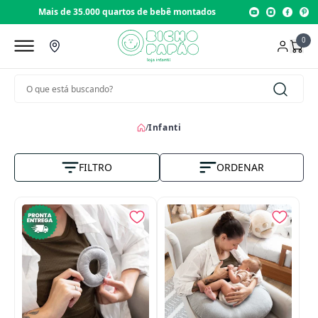
montados
Loja com 22 anos de tradição
0
/
Infanti
FILTRO
ORDENAR
Nome A-Z
Vendas
Menor Preço
Maior Preço