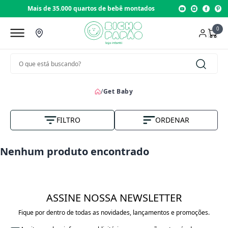
Mais de 35.000 quartos de bebê montados
0
/
Get Baby
FILTRO
ORDENAR
Nome A-Z
Nenhum produto encontrado
Vendas
Menor Preço
ASSINE NOSSA NEWSLETTER
Maior Preço
Fique por dentro de todas as novidades, lançamentos e promoções.