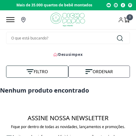
Mais de 35.000 quartos de bebê montados
0
/
Desusimpex
FILTRO
ORDENAR
Nome A-Z
Nenhum produto encontrado
Vendas
Menor Preço
ASSINE NOSSA NEWSLETTER
Maior Preço
Fique por dentro de todas as novidades, lançamentos e promoções.