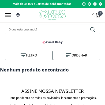
Mais de 35.000 quartos de bebê montados
0
/
Carol Baby
FILTRO
ORDENAR
Nome A-Z
Nenhum produto encontrado
Vendas
Menor Preço
ASSINE NOSSA NEWSLETTER
Maior Preço
Fique por dentro de todas as novidades, lançamentos e promoções.