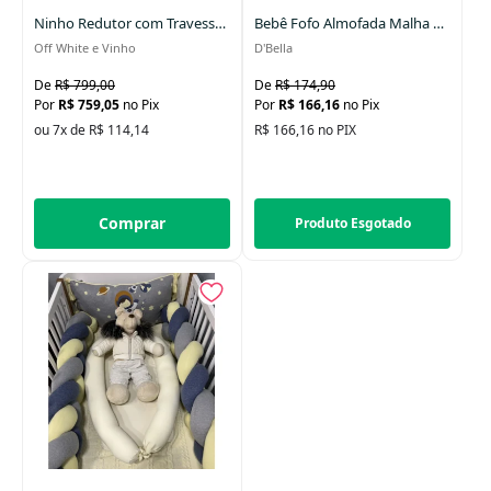
Ninho Redutor com Travesseiro e Manta Pingente de Cogumelo
Bebê Fofo Almofada Malha Liso
Off White e Vinho
D'Bella
R$ 799,00
R$ 174,90
R$ 759,05
no Pix
R$ 166,16
no Pix
ou 7x de R$ 114,14
R$ 166,16 no PIX
Comprar
Produto Esgotado