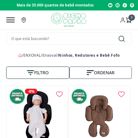
Mais de 35.000 quartos de bebê montados
0
/
ENXOVAL
/
Enxoval
/
Ninhos, Redutores e Bebê Fofo
FILTRO
ORDENAR
Nome A-Z
-8%
Vendas
Menor Preço
Maior Preço