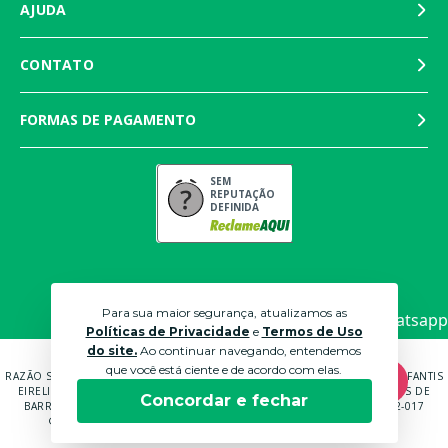
AJUDA
CONTATO
FORMAS DE PAGAMENTO
SEM
REPUTAÇÃO
DEFINIDA
Para sua maior segurança, atualizamos as
Políticas de Privacidade
e
Termos de Uso
do site.
Ao continuar navegando, entendemos
que você está ciente e de acordo com elas.
RAZÃO SOCIAL: MARTINS PANTALEÃO COMÉRCIO DE MÓVEIS E ROUPAS INFANTIS
EIRELI EPP CNPJ: 04.591.672/0001-70 ENDEREÇO: RUA ANTÔNIO CARLOS DE
Concordar e fechar
BARROS BRUNI, 232, QUADRA B LOTE 14 SOROCABA - SP - CEP: 18052-017
© 2021 LOJAS BICHO PAPÃO. TODOS OS DIREITOS RESERVADOS.