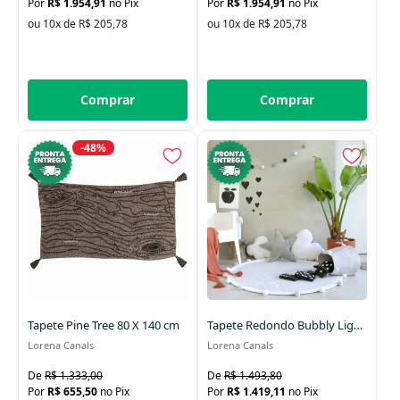
R$ 1.954,91
no Pix
R$ 1.954,91
no Pix
ou 10x de R$ 205,78
ou 10x de R$ 205,78
Comprar
Comprar
-48%
Tapete Pine Tree 80 X 140 cm
Tapete Redondo Bubbly Light Grey 120 cm
Lorena Canals
Lorena Canals
R$ 1.333,00
R$ 1.493,80
R$ 655,50
no Pix
R$ 1.419,11
no Pix