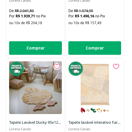
Lorena Canals
Lorena Canals
R$ 2.041,80
R$ 1.574,90
R$ 1.939,71
no Pix
R$ 1.496,16
no Pix
ou 10x de R$ 204,18
ou 10x de R$ 157,49
Comprar
Comprar
Tapete Lavável Ducky 95x120cm
Tapete lavável interativo Farm Fields 120 x 170 cm
Lorena Canals
Lorena Canals