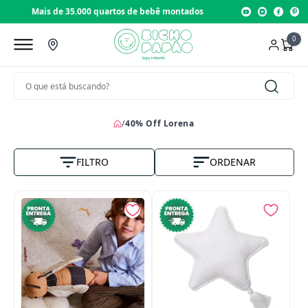
Loja com 22 anos de tradição
0
/
40% Off Lorena
FILTRO
ORDENAR
Nome A-Z
Vendas
Menor Preço
Maior Preço