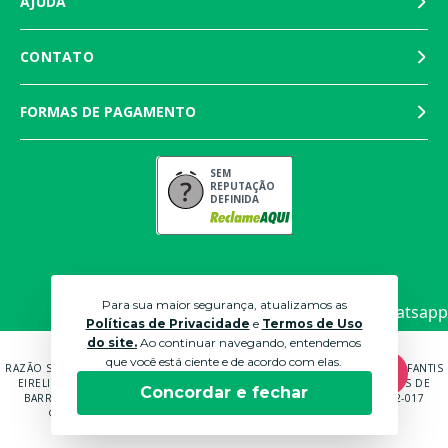
AJUDA
CONTATO
FORMAS DE PAGAMENTO
SEM
REPUTAÇÃO
DEFINIDA
Para sua maior segurança, atualizamos as
Políticas de Privacidade
e
Termos de Uso
do site.
Ao continuar navegando, entendemos
que você está ciente e de acordo com elas.
RAZÃO SOCIAL: MARTINS PANTALEÃO COMÉRCIO DE MÓVEIS E ROUPAS INFANTIS
EIRELI EPP CNPJ: 04.591.672/0001-70 ENDEREÇO: RUA ANTÔNIO CARLOS DE
Concordar e fechar
BARROS BRUNI, 232, QUADRA B LOTE 14 SOROCABA - SP - CEP: 18052-017
© 2021 LOJAS BICHO PAPÃO. TODOS OS DIREITOS RESERVADOS.