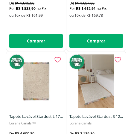
R$ 1.619,90
R$ 1.697,80
R$ 1.538,90
no Pix
R$ 1.612,91
no Pix
ou 10x de R$ 161,99
ou 10x de R$ 169,78
Comprar
Comprar
Tapete Lavável Stardust L 170x240 cm
Tapete Lavável Stardust S 120x160cm
Lorena Canals **
Lorena Canals
R$ 4.600,80
R$ 2.139,80