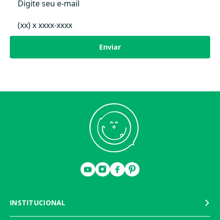
Colchão Redondo 1ª Fase; Todos os
Fase 4 – Poltronas
Incluso:
acessórios para transformações.
Transforme as extremidades do berço em duas
lindas poltronas! Uma solução criativa para
reaproveitar o móvel por muitos anos.
Sugestão:
Enviar
Corte o colchão da 1ª fase ao meio (feito por
tapeceiro) ou adquira almofadas sob medida.
-Dica:
Conheça e adquira nossos lençóis para todas as fases do Berço
Crescer.
Atenção:
-Produto enviado desmontado.
Montagem não inclusa.
Caso queira contratar a montagem, entre em
contato com uma de nossas lojas físicas mais próxima.
-Itens decorativos presentes nas imagens
não
acompanham
o produto.
-Colchão para 2ª e 3ª Fase
não
incluso.
-Verifique as medidas do ambiente antes da compra.
INSTITUCIONAL