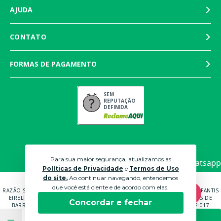
AJUDA
CONTATO
FORMAS DE PAGAMENTO
SEM
REPUTAÇÃO
DEFINIDA
Para sua maior segurança, atualizamos as
Políticas de Privacidade
e
Termos de Uso
do site.
Ao continuar navegando, entendemos
que você está ciente e de acordo com elas.
RAZÃO SOCIAL: MARTINS PANTALEÃO COMÉRCIO DE MÓVEIS E ROUPAS INFANTIS
EIRELI EPP CNPJ: 04.591.672/0001-70 ENDEREÇO: RUA ANTÔNIO CARLOS DE
Concordar e fechar
BARROS BRUNI, 232, QUADRA B LOTE 14 SOROCABA - SP - CEP: 18052-017
© 2021 LOJAS BICHO PAPÃO. TODOS OS DIREITOS RESERVADOS.
COMPRAR